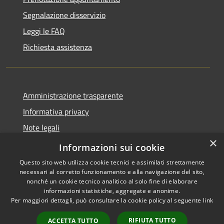
Segnalazione disservizio
Leggi le FAQ
Richiesta assistenza
Amministrazione trasparente
Informativa privacy
Note legali
×
Dichiarazione di accessibilità
Informazioni sui cookie
Questo sito web utilizza cookie tecnici e assimilati strettamente
necessari al corretto funzionamento e alla navigazione del sito,
nonché un cookie tecnico analitico al solo fine di elaborare
informazioni statistiche, aggregate e anonime.
RSS
Copyright © 2026 • Comune di
Per maggiori dettagli, può consultare la cookie policy al seguente
link
Accessibilità
Tusa • Powered by
Privacy
Municipium
Accesso
•
RIFIUTA TUTTO
ACCETTA TUTTO