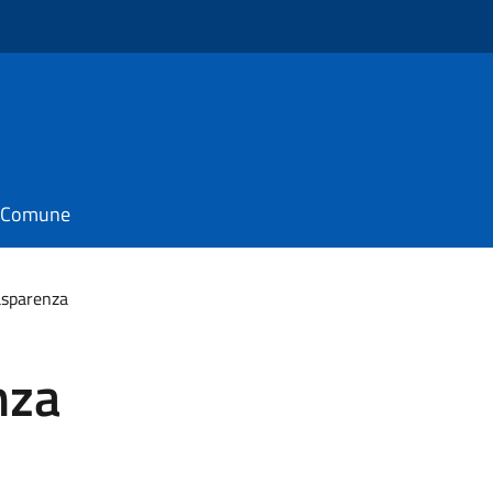
il Comune
rasparenza
nza